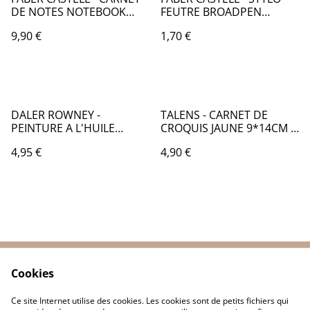
DE NOTES NOTEBOOK
FEUTRE BROADPEN
9x14 CM - FB102000
DOCUMENT 0,8MM
9,90 €
1,70 €
PASTEL GRIS - FB021488
DALER ROWNEY -
TALENS - CARNET DE
PEINTURE A L'HUILE
CROQUIS JAUNE 9*14CM -
GEORGIAN 38mL - NOIR
AM026
4,95 €
4,90 €
DE BOUGIE 035 -
CA133035
Cookies
Contactez-nous
Conditions
Politique de
Politique de cookies
Ce site Internet utilise des cookies. Les cookies sont de petits fichiers qui
confidentialité