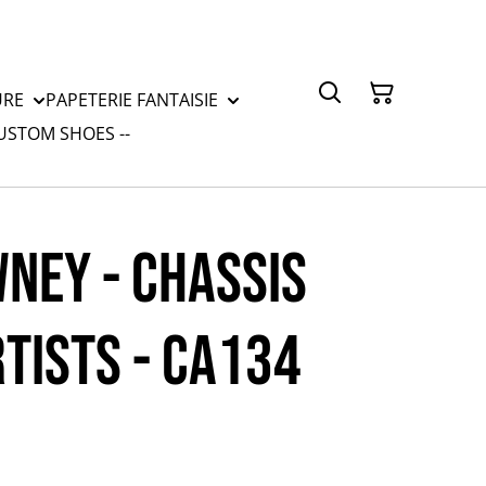
URE
PAPETERIE FANTAISIE
CUSTOM SHOES --
NEY - CHASSIS
RTISTS - CA134