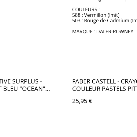
COULEURS :
588 : Vermillon (Imit)
503 : Rouge de Cadmium (Im
MARQUE : DALER-ROWNEY
IVE SURPLUS -
FABER CASTELL - CRA
 BLEU "OCEAN"
COULEUR PASTELS PIT
CM - CO004
PASTEL METAL PAR 12 
25,95 €