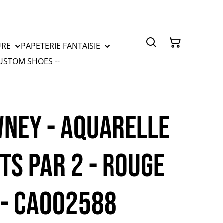
URE
PAPETERIE FANTAISIE
CUSTOM SHOES --
NEY - AQUARELLE
TS par 2 - ROUGE
 - CA002588