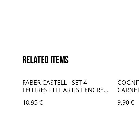
Related items
FABER CASTELL - SET 4
COGNIT
FEUTRES PITT ARTIST ENCRE
CARNET
CHINE GRIS BD COMICS -
8*11,5
10,95 €
9,90 €
FB015