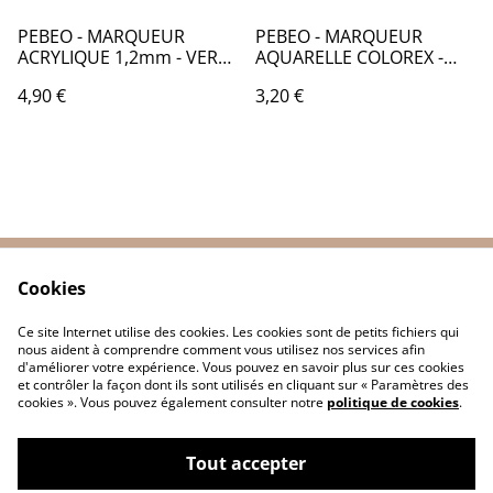
PEBEO - MARQUEUR
PEBEO - MARQUEUR
ACRYLIQUE 1,2mm - VERT
AQUARELLE COLOREX -
LUMINEUX - PB006424
NOIR D'IVOIRE - PB010053
4,90 €
3,20 €
Cookies
Contactez-nous
Conditions
Politique de
Politique de cookies
Ce site Internet utilise des cookies. Les cookies sont de petits fichiers qui
confidentialité
nous aident à comprendre comment vous utilisez nos services afin
d'améliorer votre expérience. Vous pouvez en savoir plus sur ces cookies
et contrôler la façon dont ils sont utilisés en cliquant sur « Paramètres des
cookies ». Vous pouvez également consulter notre
politique de cookies
.
Tout accepter