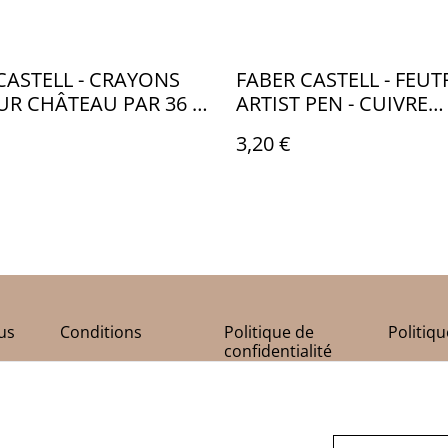
CASTELL - CRAYONS
FABER CASTELL - FEUT
R CHÂTEAU PAR 36 -
ARTIST PEN - CUIVRE
METALLISE 1,5mm - F
3,20 €
us
Conditions
Politique de
Politiq
confidentialité