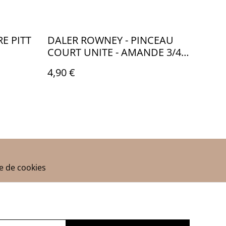
RE PITT
DALER ROWNEY - PINCEAU
COURT UNITE - AMANDE 3/4"
B074252
- CA080
4,90 €
ue de cookies