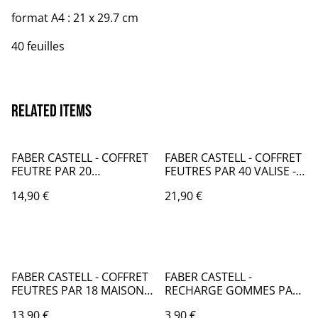
format A4 : 21 x 29.7 cm
40 feuilles
Related items
FABER CASTELL - COFFRET
FABER CASTELL - COFFRET
FEUTRE PAR 20
FEUTRES PAR 40 VALISE -
DINOSAURE - FB125
FB121
14,90 €
21,90 €
FABER CASTELL - COFFRET
FABER CASTELL -
FEUTRES PAR 18 MAISON
RECHARGE GOMMES PAR
FERME - FB123
4 POUR ERASER PEN -
13,90 €
3,90 €
FB112