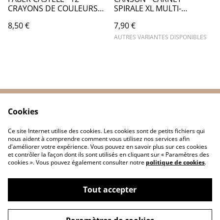
CRAYONS DE COULEURS
SPIRALE XL MULTI-
BLACK EDITION BOITE
TECHNIQUES - CA022
8,50 €
7,90 €
METAL - FB010
AUTRES VARIANTES DISPONIBLES
Cookies
Contactez-nous
Conditions
Politique de
Politique de cookies
Ce site Internet utilise des cookies. Les cookies sont de petits fichiers qui
confidentialité
nous aident à comprendre comment vous utilisez nos services afin
d'améliorer votre expérience. Vous pouvez en savoir plus sur ces cookies
et contrôler la façon dont ils sont utilisés en cliquant sur « Paramètres des
cookies ». Vous pouvez également consulter notre
politique de cookies
.
Tout accepter
©
2026
TRESSAG'ART