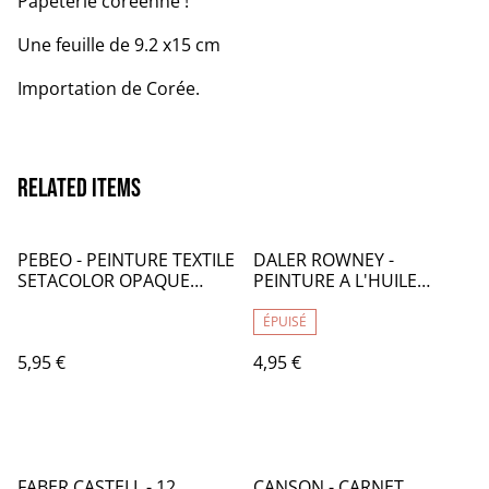
Papeterie coréenne !
Une feuille de 9.2 x15 cm
Importation de Corée.
Related items
PEBEO - PEINTURE TEXTILE
DALER ROWNEY -
SETACOLOR OPAQUE
PEINTURE A L'HUILE
BLANC 45mL - PB009010
GEORGIAN 38mL - BLANC
DE TITANE 009 - CA133009
ÉPUISÉ
5,95 €
4,95 €
FABER CASTELL - 12
CANSON - CARNET