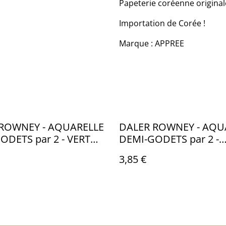
Papeterie coréenne originale
Importation de Corée !
Marque : APPREE
ROWNEY - AQUARELLE
DALER ROWNEY - AQU
ODETS par 2 - VERT
DEMI-GODETS par 2 -
63 - CA002375
MARRON 527 & 221 -
3,85 €
CA002527