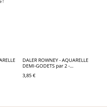
 !
ARELLE
DALER ROWNEY - AQUARELLE
DEMI-GODETS par 2 -
MARRON 663 & 667 -
3,85 €
CA002663