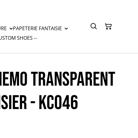
URE
PAPETERIE FANTAISIE
CUSTOM SHOES --
MEMO TRANSPARENT
SIER - KC046