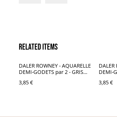
Related items
DALER ROWNEY - AQUARELLE
DALER 
DEMI-GODETS par 2 - GRIS
DEMI-G
251 & 065 - CA002251
375 & 3
3,85 €
3,85 €