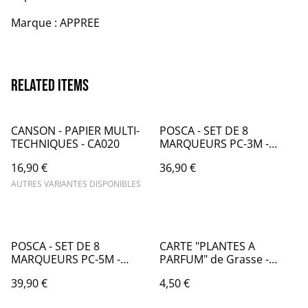
Marque : APPREE
Related items
CANSON - PAPIER MULTI-
POSCA - SET DE 8
TECHNIQUES - CA020
MARQUEURS PC-3M -
BE+J+RS+REC+L+BCI+VC -
16,90 €
36,90 €
PC003801
AUTRES VARIANTES DISPONIBLES
POSCA - SET DE 8
CARTE "PLANTES A
MARQUEURS PC-5M -
PARFUM" de Grasse -
PC005800
Acacia decurrens -
39,90 €
4,50 €
Mimosa - TR007004