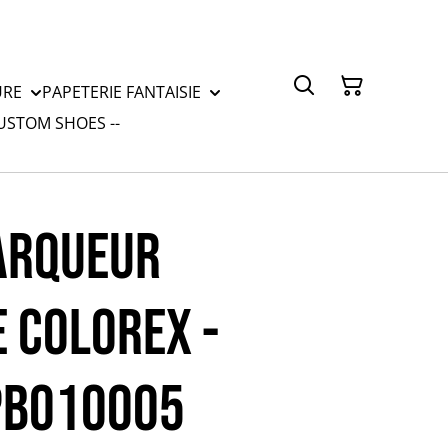
URE
PAPETERIE FANTAISIE
CUSTOM SHOES --
ARQUEUR
 COLOREX -
PB010005