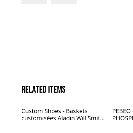
Related items
Custom Shoes - Baskets
PEBEO 
customisées Aladin Will Smith
PHOSP
- sans marque 40 - TR029
TEINTE